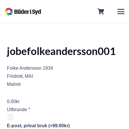
jobefolkeandersson001
Folke Andersson 1934
Friidrott, MAI
Malmö
0.00
kr
Utförande
*
E-post, privat bruk
(+
99.00
kr
)