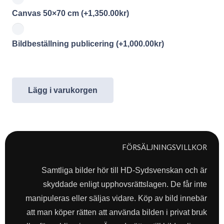
Canvas 50×70 cm
(+
1,350.00
kr
)
Bildbeställning publicering
(+
1,000.00
kr
)
Lägg i varukorgen
FÖRSÄLJNINGSVILLKOR
Samtliga bilder hör till HD-Sydsvenskan och är
skyddade enligt upphovsrättslagen. De får inte
manipuleras eller säljas vidare. Köp av bild innebär
att man köper rätten att använda bilden i privat bruk