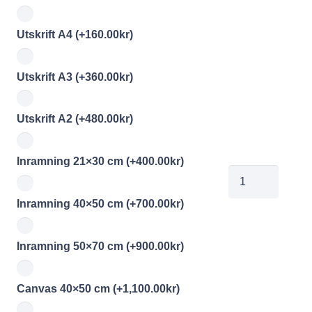
Utskrift A4
(+
160.00
kr
)
Utskrift A3
(+
360.00
kr
)
Utskrift A2
(+
480.00
kr
)
Inramning 21×30 cm
(+
400.00
kr
)
jobefolkeanders
mängd
Inramning 40×50 cm
(+
700.00
kr
)
Inramning 50×70 cm
(+
900.00
kr
)
Canvas 40×50 cm
(+
1,100.00
kr
)