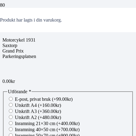
jobemotorcykel081
Produkt
har lagts i din varukorg.
Motorcykel 1931
Saxtorp
Grand Prix
Parkeringsplatsen
0.00
kr
Utförande
*
E-post, privat bruk
(+
99.00
kr
)
Utskrift A4
(+
160.00
kr
)
Utskrift A3
(+
360.00
kr
)
Utskrift A2
(+
480.00
kr
)
Inramning 21×30 cm
(+
400.00
kr
)
Inramning 40×50 cm
(+
700.00
kr
)
Inramning 50×70 cm
(+
900.00
kr
)