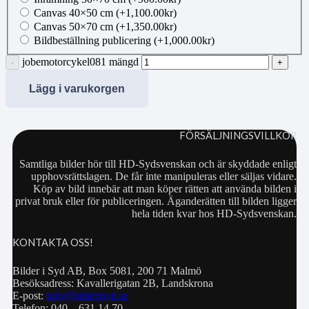
Canvas 40×50 cm
(+
1,100.00
kr
)
Canvas 50×70 cm
(+
1,350.00
kr
)
Bildbeställning publicering
(+
1,000.00
kr
)
jobemotorcykel081 mängd
Lägg i varukorgen
FÖRSÄLJNINGSVILLKOR
Samtliga bilder hör till HD-Sydsvenskan och är skyddade enligt
upphovsrättslagen. De får inte manipuleras eller säljas vidare.
Köp av bild innebär att man köper rätten att använda bilden i
privat bruk eller för publiceringen. Äganderätten till bilden ligger
hela tiden kvar hos HD-Sydsvenskan.
KONTAKTA OSS!
Bilder i Syd AB, Box 5081, 200 71 Malmö
Besöksadress: Kavallerigatan 2B, Landskrona
E-post:
info@bilderisyd.se
Telefon: 040 – 631 14 70