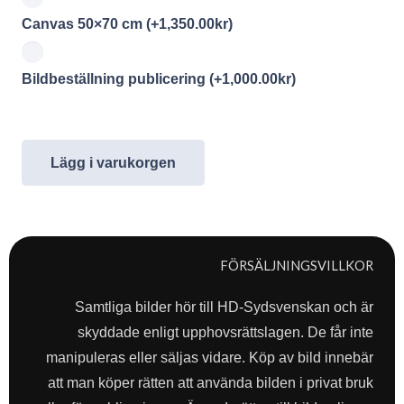
Canvas 50×70 cm
(+
1,350.00
kr
)
Bildbeställning publicering
(+
1,000.00
kr
)
Lägg i varukorgen
FÖRSÄLJNINGSVILLKOR
Samtliga bilder hör till HD-Sydsvenskan och är
skyddade enligt upphovsrättslagen. De får inte
manipuleras eller säljas vidare. Köp av bild innebär
att man köper rätten att använda bilden i privat bruk