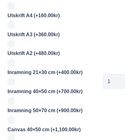
Utskrift A4
(+
160.00
kr
)
Utskrift A3
(+
360.00
kr
)
Utskrift A2
(+
480.00
kr
)
Inramning 21×30 cm
(+
400.00
kr
)
JohnMcEnroear
mängd
Inramning 40×50 cm
(+
700.00
kr
)
Inramning 50×70 cm
(+
900.00
kr
)
Canvas 40×50 cm
(+
1,100.00
kr
)