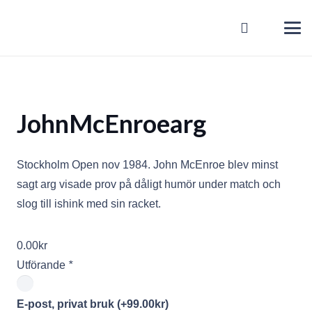
JohnMcEnroearg
Stockholm Open nov 1984. John McEnroe blev minst
sagt arg visade prov på dåligt humör under match och
slog till ishink med sin racket.
0.00
kr
Utförande
*
E-post, privat bruk
(+
99.00
kr
)