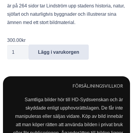
är på 264 sidor tar Lindström upp stadens historia, natur,
sjöfart och naturligtvis byggnader och illustrerar sina
ämnen med ett stort bildmaterial.
300.00
kr
Karlshamn
Lägg i varukorgen
med
omgivning
mängd
FÖRSÄLJNINGSVILLKOR
Samtliga bilder hör till HD-Sydsvenskan och är
skyddade enligt upphovsrättslagen. De får inte
manipuleras eller säljas vidare. Köp av bild innebär
att man köper rätten att använda bilden i privat bruk
eller för publiceringen. Äganderätten till bilden ligger