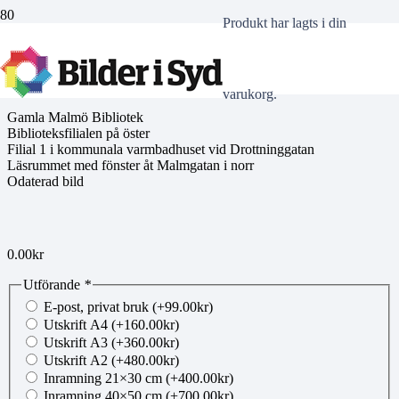
Produkt
har lagts i din
kk121206031
varukorg.
Gamla Malmö Bibliotek
Biblioteksfilialen på öster
Filial 1 i kommunala varmbadhuset vid Drottninggatan
Läsrummet med fönster åt Malmgatan i norr
Odaterad bild
0.00
kr
Utförande
*
E-post, privat bruk
(+
99.00
kr
)
Utskrift A4
(+
160.00
kr
)
Utskrift A3
(+
360.00
kr
)
Utskrift A2
(+
480.00
kr
)
Inramning 21×30 cm
(+
400.00
kr
)
Inramning 40×50 cm
(+
700.00
kr
)