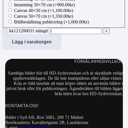
Inramning 50×70 cm
(+
900.00
kr
)
Canvas 40×50 cm
(+
1,100.00
kr
)
Canvas 50×70 cm
(+
1,350.00
kr
)
Bildbeställning publicering
(+
1,000.00
kr
)
kk121206031 mängd
Lägg i varukorgen
FÖRSÄLJNINGSVILLKOR
Samtliga bilder hör till HD-Sydsvenskan och är skyddade enligt
upphovsrättslagen. De får inte manipuleras eller säljas vidare.
Köp av bild innebär att man köper rätten att använda bilden i
privat bruk eller för publiceringen. Äganderätten till bilden ligger
hela tiden kvar hos HD-Sydsvenskan.
KONTAKTA OSS!
Bilder i Syd AB, Box 5081, 200 71 Malmö
Besöksadress: Kavallerigatan 2B, Landskrona
E-post:
info@bilderisyd.se