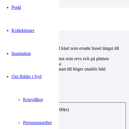
Podd
kk140113010
Kollektioner
Gamla Malmö Södergatan
1903
Före 1899 då det nya huset stod klart som ersatte huset längst till
vänster på bilden
Inspiration
Eugen Wingårds färgaffär i ett hus som revs och på platsen
uppfördes bl.a. biografen Scania
Wingårds flyttade till huset närmast till höger utanför bild
Om Bilder i Syd
0.00
kr
Köpvillkor
Utförande
*
E-post, privat bruk
(+
99.00
kr
)
Utskrift A4
(+
160.00
kr
)
Utskrift A3
(+
360.00
kr
)
Personuppgifter
Utskrift A2
(+
480.00
kr
)