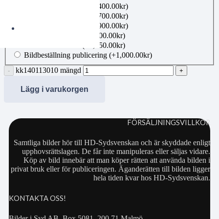
Inramning 21×30 cm
(+
400.00
kr
)
Inramning 40×50 cm
(+
700.00
kr
)
Inramning 50×70 cm
(+
900.00
kr
)
Canvas 40×50 cm
(+
1,100.00
kr
)
Canvas 50×70 cm
(+
1,350.00
kr
)
Bildbeställning publicering
(+
1,000.00
kr
)
kk140113010 mängd
Lägg i varukorgen
FÖRSÄLJNINGSVILLKOR
Samtliga bilder hör till HD-Sydsvenskan och är skyddade enligt
upphovsrättslagen. De får inte manipuleras eller säljas vidare.
Köp av bild innebär att man köper rätten att använda bilden i
privat bruk eller för publiceringen. Äganderätten till bilden ligger
hela tiden kvar hos HD-Sydsvenskan.
KONTAKTA OSS!
Bilder i Syd AB, Box 5081, 200 71 Malmö