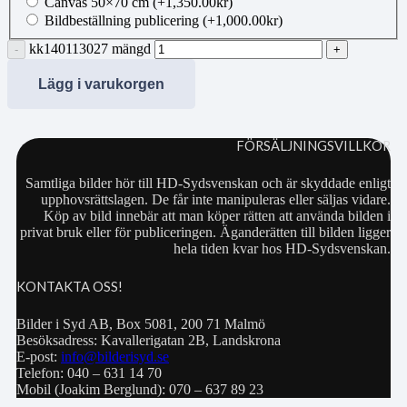
Canvas 50×70 cm
(+
1,350.00
kr
)
Bildbeställning publicering
(+
1,000.00
kr
)
kk140113027 mängd
Lägg i varukorgen
FÖRSÄLJNINGSVILLKOR
Samtliga bilder hör till HD-Sydsvenskan och är skyddade enligt
upphovsrättslagen. De får inte manipuleras eller säljas vidare.
Köp av bild innebär att man köper rätten att använda bilden i
privat bruk eller för publiceringen. Äganderätten till bilden ligger
hela tiden kvar hos HD-Sydsvenskan.
KONTAKTA OSS!
Bilder i Syd AB, Box 5081, 200 71 Malmö
Besöksadress: Kavallerigatan 2B, Landskrona
E-post:
info@bilderisyd.se
Telefon: 040 – 631 14 70
Mobil (Joakim Berglund): 070 – 637 89 23