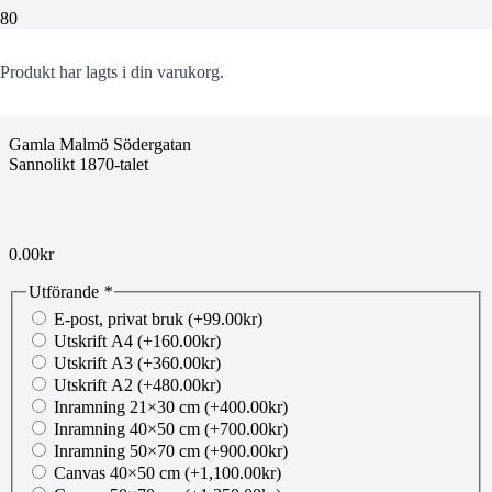
kk140113027
Produkt
har lagts i din varukorg.
Gamla Malmö Södergatan
Sannolikt 1870-talet
0.00
kr
Utförande
*
E-post, privat bruk
(+
99.00
kr
)
Utskrift A4
(+
160.00
kr
)
Utskrift A3
(+
360.00
kr
)
Utskrift A2
(+
480.00
kr
)
Inramning 21×30 cm
(+
400.00
kr
)
Inramning 40×50 cm
(+
700.00
kr
)
Inramning 50×70 cm
(+
900.00
kr
)
Canvas 40×50 cm
(+
1,100.00
kr
)