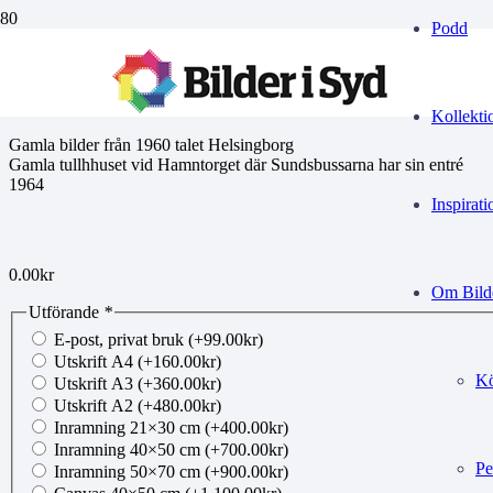
Podd
KL Tullhus 1
Kollekti
Gamla bilder från 1960 talet Helsingborg
Gamla tullhhuset vid Hamntorget där Sundsbussarna har sin entré
1964
Inspirati
0.00
kr
Om Bilde
Utförande
*
E-post, privat bruk
(+
99.00
kr
)
Utskrift A4
(+
160.00
kr
)
Kö
Utskrift A3
(+
360.00
kr
)
Utskrift A2
(+
480.00
kr
)
Inramning 21×30 cm
(+
400.00
kr
)
Inramning 40×50 cm
(+
700.00
kr
)
Pe
Inramning 50×70 cm
(+
900.00
kr
)