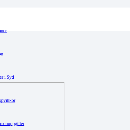
oner
on
r i Syd
pvillkor
rsonuppgifter