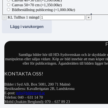
Canvas 40×50 cm
(+
1,100.00
kr
)
Canvas 50×70 cm
(+
1,350.00
kr
)
Bildbeställning publicering
(+
1,000.00
kr
)
KL Tullhus 1 mängd
Lägg i varukorgen
Samtliga bilder hör till HD-Sydsvenskan och är skyddade e
manipuleras eller säljas vidare. Köp av bild innebär att man köper rä
eller för publiceringen. Äganderätten till bilden ligger
KONTAKTA OSS!
Bilder i Syd AB, Box 5081, 200 71 Malmö
Besöksadress: Kavallerigatan 2B, Landskrona
E-post:
info@bilderisyd.se
Telefon: 040 – 631 14 70
Mobil (Joakim Berglund): 070 – 637 89 23