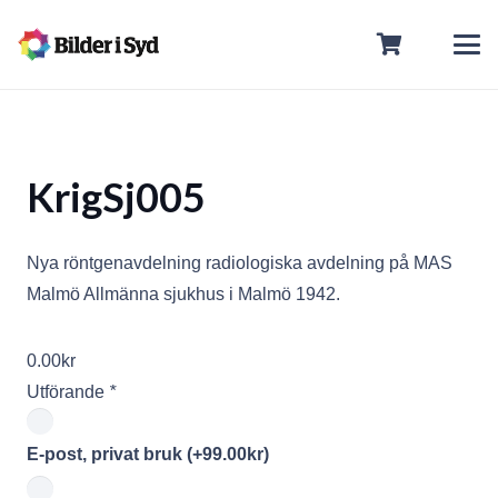
KrigSj005
Nya röntgenavdelning radiologiska avdelning på MAS
Malmö Allmänna sjukhus i Malmö 1942.
0.00
kr
Utförande
*
E-post, privat bruk
(+
99.00
kr
)