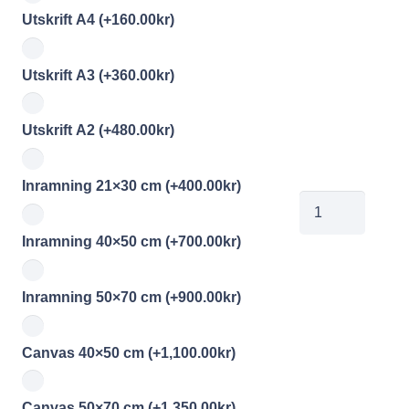
Utskrift A4
(+
160.00
kr
)
Utskrift A3
(+
360.00
kr
)
Utskrift A2
(+
480.00
kr
)
Inramning 21×30 cm
(+
400.00
kr
)
KrigSj005
mängd
Inramning 40×50 cm
(+
700.00
kr
)
Inramning 50×70 cm
(+
900.00
kr
)
Canvas 40×50 cm
(+
1,100.00
kr
)
Canvas 50×70 cm
(+
1,350.00
kr
)