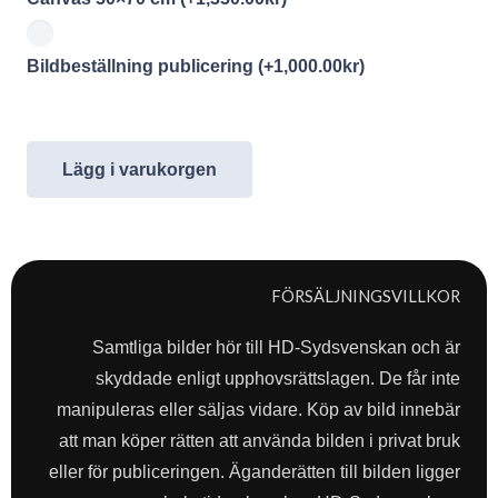
Bildbeställning publicering
(+
1,000.00
kr
)
Lägg i varukorgen
FÖRSÄLJNINGSVILLKOR
Samtliga bilder hör till HD-Sydsvenskan och är
skyddade enligt upphovsrättslagen. De får inte
manipuleras eller säljas vidare. Köp av bild innebär
att man köper rätten att använda bilden i privat bruk
eller för publiceringen. Äganderätten till bilden ligger