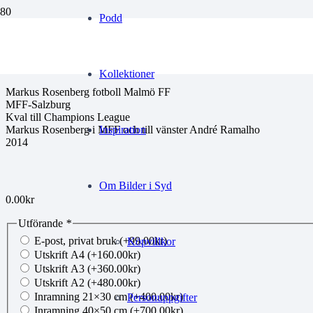
Podd
LDAarkiv122
Kollektioner
Markus Rosenberg fotboll Malmö FF
MFF-Salzburg
Kval till Champions League
Markus Rosenberg i MFF och till vänster André Ramalho
Inspiration
2014
Om Bilder i Syd
0.00
kr
Utförande
*
E-post, privat bruk
(+
99.00
kr
)
Köpvillkor
Utskrift A4
(+
160.00
kr
)
Utskrift A3
(+
360.00
kr
)
Utskrift A2
(+
480.00
kr
)
Inramning 21×30 cm
(+
400.00
kr
)
Personuppgifter
Inramning 40×50 cm
(+
700.00
kr
)