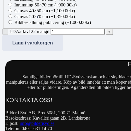
Inramning 50×70 cm
(+
900.00
kr
)
Canvas 40×50 cm
(+
1,100.00
kr
)
Canvas 50×70 cm
(+
1,350.00
kr
)
Bildbeställning publicering
(+
1,000.00
kr
)
LDAarkiv122 mängd
Lägg i varukorgen
Samtliga bilder hör till HD-Sydsvenskan och är skyddade e
manipuleras eller säljas vidare. Köp av bild innebär att man köper rä
eller för publiceringen. Äganderätten till bilden ligger
KONTAKTA OSS!
Bilder i Syd AB, Box 5081, 200 71 Malmö
Besöksadress: Kavallerigatan 2B, Landskrona
E-post:
info@bilderisyd.se
Telefon: 040 – 631 14 70