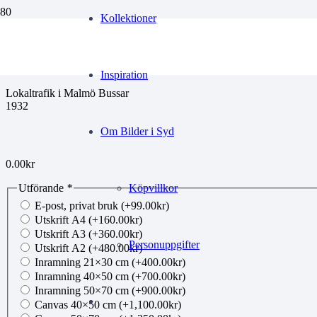
Kollektioner
mg140127022
Inspiration
Lokaltrafik i Malmö Bussar
1932
Om Bilder i Syd
0.00
kr
Utförande
*
Köpvillkor
E-post, privat bruk
(+
99.00
kr
)
Utskrift A4
(+
160.00
kr
)
Utskrift A3
(+
360.00
kr
)
Personuppgifter
Utskrift A2
(+
480.00
kr
)
Inramning 21×30 cm
(+
400.00
kr
)
Inramning 40×50 cm
(+
700.00
kr
)
Inramning 50×70 cm
(+
900.00
kr
)
Canvas 40×50 cm
(+
1,100.00
kr
)