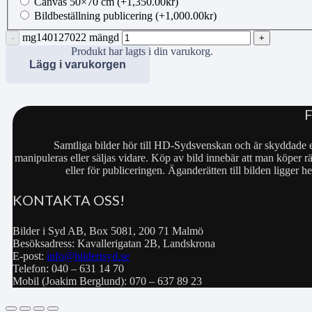
Canvas 50×70 cm
(+
1,350.00
kr
)
Bildbeställning publicering
(+
1,000.00
kr
)
mg140127022 mängd
Produkt
har lagts i din varukorg.
Lägg i varukorgen
Samtliga bilder hör till HD-Sydsvenskan och är skyddade e
manipuleras eller säljas vidare. Köp av bild innebär att man köper rä
eller för publiceringen. Äganderätten till bilden ligger
KONTAKTA OSS!
Bilder i Syd AB, Box 5081, 200 71 Malmö
Besöksadress: Kavallerigatan 2B, Landskrona
E-post:
info@bilderisyd.se
Telefon: 040 – 631 14 70
Mobil (Joakim Berglund): 070 – 637 89 23