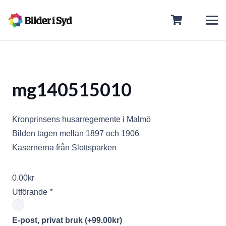
mg140515010
Kronprinsens husarregemente i Malmö
Bilden tagen mellan 1897 och 1906
Kasernerna från Slottsparken
0.00
kr
Utförande
*
E-post, privat bruk
(+
99.00
kr
)