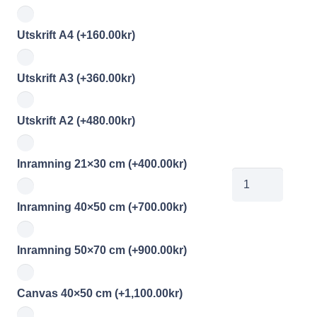
Utskrift A4
(+
160.00
kr
)
Utskrift A3
(+
360.00
kr
)
Utskrift A2
(+
480.00
kr
)
Inramning 21×30 cm
(+
400.00
kr
)
mg140515010
mängd
Inramning 40×50 cm
(+
700.00
kr
)
Inramning 50×70 cm
(+
900.00
kr
)
Canvas 40×50 cm
(+
1,100.00
kr
)