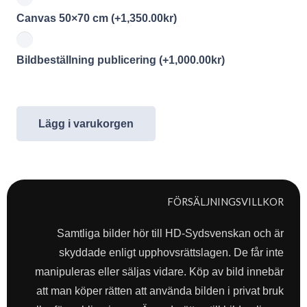
Canvas 50×70 cm
(+
1,350.00
kr
)
Bildbeställning publicering
(+
1,000.00
kr
)
Lägg i varukorgen
FÖRSÄLJNINGSVILLKOR
Samtliga bilder hör till HD-Sydsvenskan och är
skyddade enligt upphovsrättslagen. De får inte
manipuleras eller säljas vidare. Köp av bild innebär
att man köper rätten att använda bilden i privat bruk