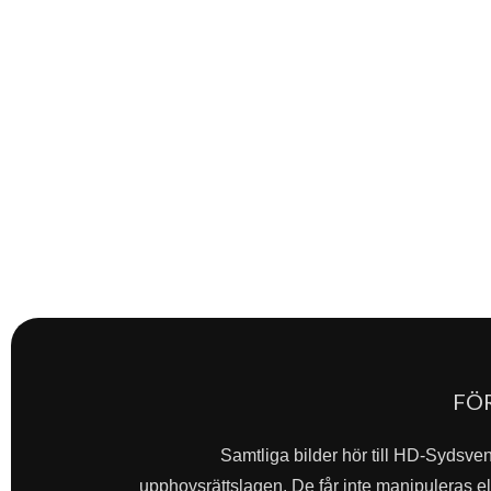
FÖ
Samtliga bilder hör till HD-Sydsve
upphovsrättslagen. De får inte manipuleras ell