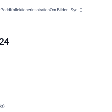
r
Podd
Kollektioner
Inspiration
Om Bilder i Syd
24
kr
)