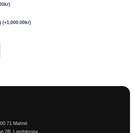
00
kr
)
ng
(+
1,000.00
kr
)
 200 71 Malmö
an 2B, Landskrona