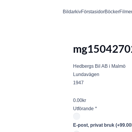
Bildarkiv
Förstasidor
Böcker
Filme
mg1504270
Hedbergs Bil AB i Malmö
Lundavägen
1947
0.00
kr
Utförande
*
E-post, privat bruk
(+
99.00