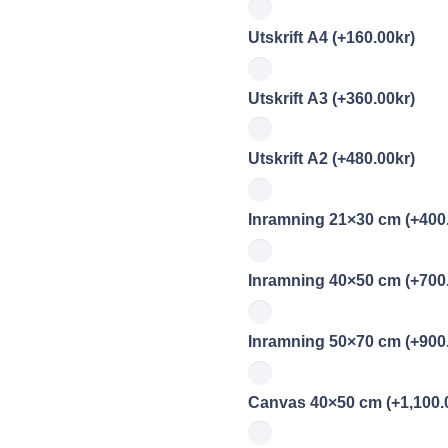
Utskrift A4
(+
160.00
kr
)
Utskrift A3
(+
360.00
kr
)
Utskrift A2
(+
480.00
kr
)
Inramning 21×30 cm
(+
400
Inramning 40×50 cm
(+
700
Inramning 50×70 cm
(+
900
Canvas 40×50 cm
(+
1,100.