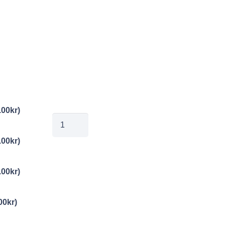
.00
kr
)
mg150427024
mängd
.00
kr
)
.00
kr
)
00
kr
)