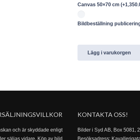
Canvas 50×70 cm
(+
1,350.
Bildbeställning publiceri
Lägg i varukorgen
RSÄLJNINGSVILLKOR
KONTAKTA OSS!
nskan och är skyddade enligt
Bilder i Syd AB, Box 5081,
er säljas vidare. Köp av bild
Besöksadress: Kavallerigat