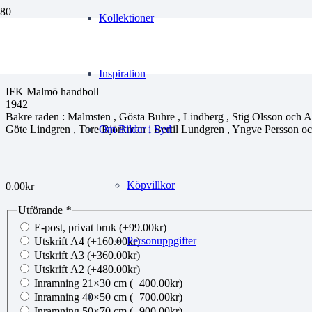
Kollektioner
mg150505043
Inspiration
IFK Malmö handboll
1942
Bakre raden : Malmsten , Gösta Buhre , Lindberg , Stig Olsson och 
Göte Lindgren , Tore Björkman , Bertil Lundgren , Yngve Persson o
Om Bilder i Syd
Köpvillkor
0.00
kr
Utförande
*
E-post, privat bruk
(+
99.00
kr
)
Personuppgifter
Utskrift A4
(+
160.00
kr
)
Utskrift A3
(+
360.00
kr
)
Utskrift A2
(+
480.00
kr
)
Inramning 21×30 cm
(+
400.00
kr
)
Inramning 40×50 cm
(+
700.00
kr
)
Inramning 50×70 cm
(+
900.00
kr
)