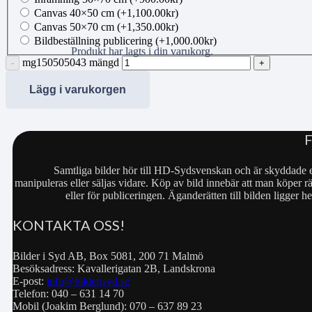
Canvas 40×50 cm
(+
1,100.00
kr
)
Canvas 50×70 cm
(+
1,350.00
kr
)
Bildbeställning publicering
(+
1,000.00
kr
)
Produkt
har lagts i din varukorg.
mg150505043 mängd
Lägg i varukorgen
Samtliga bilder hör till HD-Sydsvenskan och är skyddade e
manipuleras eller säljas vidare. Köp av bild innebär att man köper rä
eller för publiceringen. Äganderätten till bilden ligger
KONTAKTA OSS!
Bilder i Syd AB, Box 5081, 200 71 Malmö
Besöksadress: Kavallerigatan 2B, Landskrona
E-post:
info@bilderisyd.se
Telefon: 040 – 631 14 70
Mobil (Joakim Berglund): 070 – 637 89 23