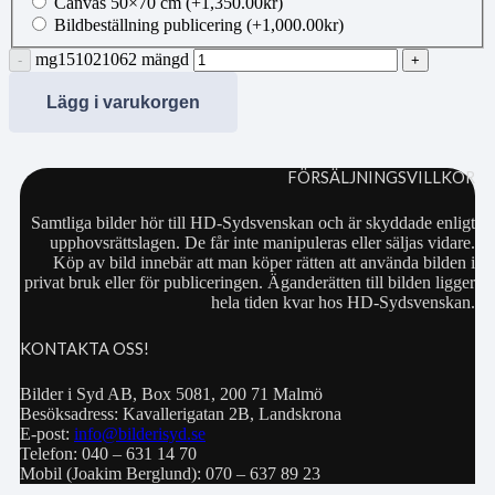
Canvas 50×70 cm
(+
1,350.00
kr
)
Bildbeställning publicering
(+
1,000.00
kr
)
mg151021062 mängd
Lägg i varukorgen
FÖRSÄLJNINGSVILLKOR
Samtliga bilder hör till HD-Sydsvenskan och är skyddade enligt
upphovsrättslagen. De får inte manipuleras eller säljas vidare.
Köp av bild innebär att man köper rätten att använda bilden i
privat bruk eller för publiceringen. Äganderätten till bilden ligger
hela tiden kvar hos HD-Sydsvenskan.
KONTAKTA OSS!
Bilder i Syd AB, Box 5081, 200 71 Malmö
Besöksadress: Kavallerigatan 2B, Landskrona
E-post:
info@bilderisyd.se
Telefon: 040 – 631 14 70
Mobil (Joakim Berglund): 070 – 637 89 23