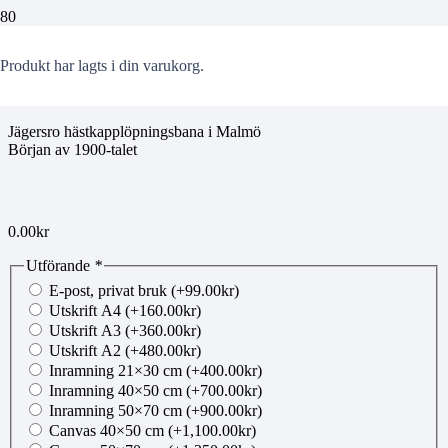
mg151021062
Produkt
har lagts i din varukorg.
Jägersro hästkapplöpningsbana i Malmö
Början av 1900-talet
0.00
kr
Utförande
*
E-post, privat bruk
(+
99.00
kr
)
Utskrift A4
(+
160.00
kr
)
Utskrift A3
(+
360.00
kr
)
Utskrift A2
(+
480.00
kr
)
Inramning 21×30 cm
(+
400.00
kr
)
Inramning 40×50 cm
(+
700.00
kr
)
Inramning 50×70 cm
(+
900.00
kr
)
Canvas 40×50 cm
(+
1,100.00
kr
)