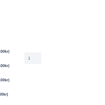
.00
kr
)
mg160510060
mängd
.00
kr
)
.00
kr
)
00
kr
)