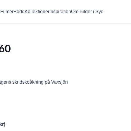
r
Filmer
Podd
Kollektioner
Inspiration
Om Bilder i Syd
60
dagens skridskoåkning på Vaxsjön
kr
)