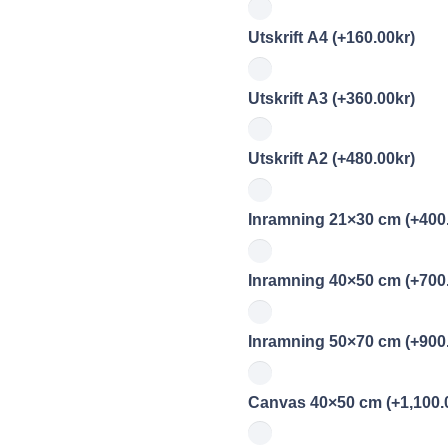
Utskrift A4
(+
160.00
kr
)
Utskrift A3
(+
360.00
kr
)
Utskrift A2
(+
480.00
kr
)
Inramning 21×30 cm
(+
400
Inramning 40×50 cm
(+
700
Inramning 50×70 cm
(+
900
Canvas 40×50 cm
(+
1,100.