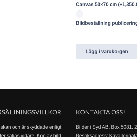
Canvas 50×70 cm
(+
1,350.
Bildbeställning publiceri
Lägg i varukorgen
RSÄLJNINGSVILLKOR
KONTAKTA OSS!
nskan och är skyddade enligt
Bilder i Syd AB, Box 5081,
er säljas vidare. Köp av bild
Besöksadress: Kavallerigat