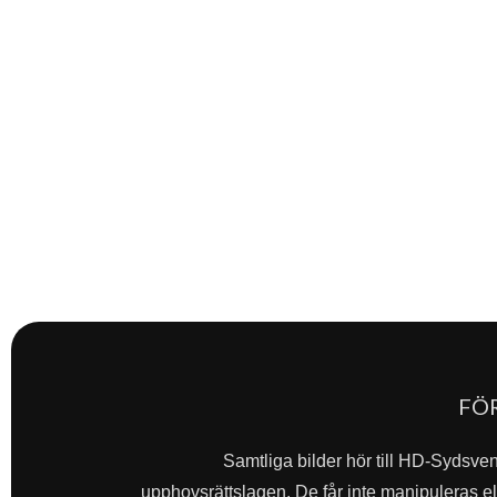
FÖ
Samtliga bilder hör till HD-Sydsve
upphovsrättslagen. De får inte manipuleras ell