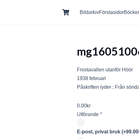
Bildarkiv
Förstasidor
Böcke
mg1605100
Frostavallen utanför Höör
1938 februari
Påskriften lyder : Från sön
0.00
kr
Utförande
*
E-post, privat bruk
(+
99.00