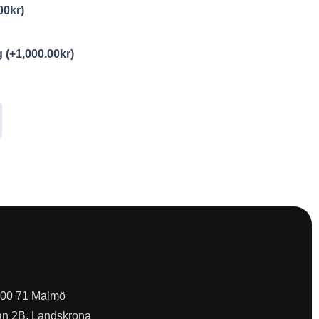
00
kr
)
ng
(+
1,000.00
kr
)
 200 71 Malmö
an 2B, Landskrona