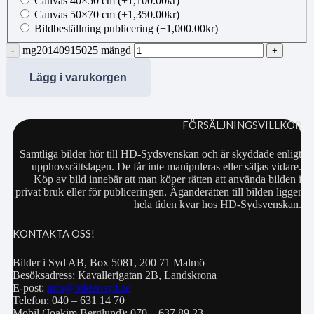
Canvas 40×50 cm
(+
1,100.00
kr
)
Canvas 50×70 cm
(+
1,350.00
kr
)
Bildbeställning publicering
(+
1,000.00
kr
)
mg20140915025 mängd
Lägg i varukorgen
FÖRSÄLJNINGSVILLKOR
Samtliga bilder hör till HD-Sydsvenskan och är skyddade enligt
upphovsrättslagen. De får inte manipuleras eller säljas vidare.
Köp av bild innebär att man köper rätten att använda bilden i
privat bruk eller för publiceringen. Äganderätten till bilden ligger
hela tiden kvar hos HD-Sydsvenskan.
KONTAKTA OSS!
Bilder i Syd AB, Box 5081, 200 71 Malmö
Besöksadress: Kavallerigatan 2B, Landskrona
E-post:
info@bilderisyd.se
Telefon: 040 – 631 14 70
Mobil (Joakim Berglund): 070 – 637 89 23