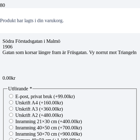
mg20140915025
Produkt
har lagts i din varukorg.
Södra Förstadsgatan i Malmö
1906
Gatan som korsar längre fram är Friisgatan. Vy norrut mot Triangeln
0.00
kr
Utförande
*
E-post, privat bruk
(+
99.00
kr
)
Utskrift A4
(+
160.00
kr
)
Utskrift A3
(+
360.00
kr
)
Utskrift A2
(+
480.00
kr
)
Inramning 21×30 cm
(+
400.00
kr
)
Inramning 40×50 cm
(+
700.00
kr
)
Inramning 50×70 cm
(+
900.00
kr
)