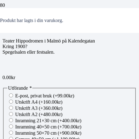
mg20140917073
Produkt
har lagts i din varukorg.
Teater Hippodromen i Malmö på Kalendegatan
Kring 1900?
Spegelsalen eller festsalen.
0.00
kr
Utförande
*
E-post, privat bruk
(+
99.00
kr
)
Utskrift A4
(+
160.00
kr
)
Utskrift A3
(+
360.00
kr
)
Utskrift A2
(+
480.00
kr
)
Inramning 21×30 cm
(+
400.00
kr
)
Inramning 40×50 cm
(+
700.00
kr
)
Inramning 50×70 cm
(+
900.00
kr
)