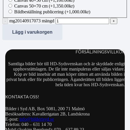
Canvas 40×50 cm
(+
1,100.00
kr
)
Canvas 50×70 cm
(+
1,350.00
kr
)
Bildbeställning publicering
(+
1,000.00
kr
)
mg20140917073 mängd
Lägg i varukorgen
FÖRSÄLJNINGSVILLKOR
Samtliga bilder hör till HD-Sydsvenskan och är skyddade enligt
upphovsrättslagen. De får inte manipuleras eller säljas vidare.
Köp av bild innebär att man köper rätten att använda bilden i
privat bruk eller för publiceringen. Äganderätten till bilden ligger
hela tiden kvar hos HD-Sydsvenskan.
KONTAKTA OSS!
Bilder i Syd AB, Box 5081, 200 71 Malmö
Besöksadress: Kavallerigatan 2B, Landskrona
E-post:
info@bilderisyd.se
Telefon: 040 – 631 14 70
Mobil (Joakim Berglund): 070 – 637 89 23