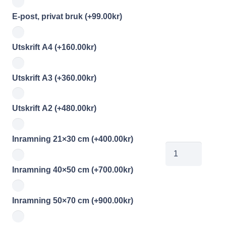
E-post, privat bruk
(+
99.00
kr
)
Utskrift A4
(+
160.00
kr
)
Utskrift A3
(+
360.00
kr
)
Utskrift A2
(+
480.00
kr
)
Inramning 21×30 cm
(+
400.00
kr
)
MO49020
mängd
Inramning 40×50 cm
(+
700.00
kr
)
Inramning 50×70 cm
(+
900.00
kr
)