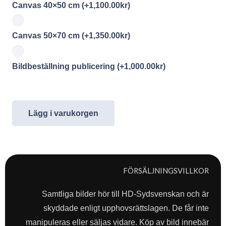
Canvas 40×50 cm
(+
1,100.00
kr
)
Canvas 50×70 cm
(+
1,350.00
kr
)
Bildbeställning publicering
(+
1,000.00
kr
)
Lägg i varukorgen
FÖRSÄLJNINGSVILLKOR
Samtliga bilder hör till HD-Sydsvenskan och är
skyddade enligt upphovsrättslagen. De får inte
manipuleras eller säljas vidare. Köp av bild innebär