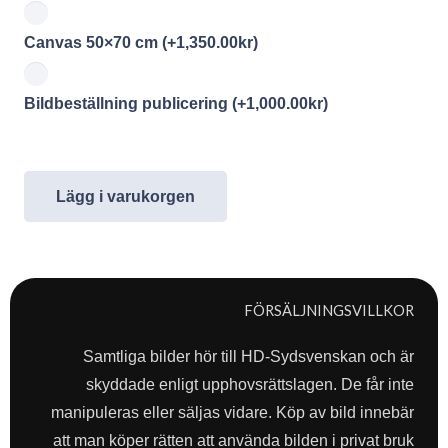
Canvas 50×70 cm
(+
1,350.00
kr
)
Bildbeställning publicering
(+
1,000.00
kr
)
Lägg i varukorgen
FÖRSÄLJNINGSVILLKOR
Samtliga bilder hör till HD-Sydsvenskan och är
skyddade enligt upphovsrättslagen. De får inte
manipuleras eller säljas vidare. Köp av bild innebär
att man köper rätten att använda bilden i privat bruk