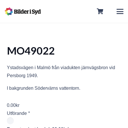
MO49022
Ystadsvägen i Malmö från viadukten järnvägsbron vid
Persborg 1949.
I bakgrunden Södervärns vattentorn.
0.00
kr
Utförande
*