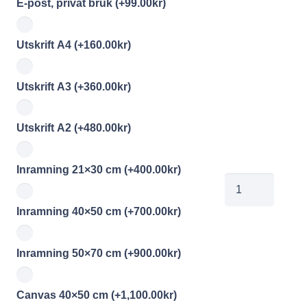
E-post, privat bruk
(+
99.00
kr
)
Utskrift A4
(+
160.00
kr
)
Utskrift A3
(+
360.00
kr
)
Utskrift A2
(+
480.00
kr
)
Inramning 21×30 cm
(+
400.00
kr
)
MO49022
mängd
Inramning 40×50 cm
(+
700.00
kr
)
Inramning 50×70 cm
(+
900.00
kr
)
Canvas 40×50 cm
(+
1,100.00
kr
)