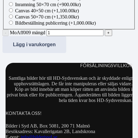
Inramning 50×70 cm
(+
900.00
kr
)
Canvas 40×50 cm
(+
1,100.00
kr
)
Canvas 50×70 cm
(+
1,350.00
kr
)
Bildbeställning publicering
(+
1,000.00
kr
)
MoAff009 mängd
Lägg i varukorgen
FÖRSÄLJNINGSVILLKOR
Samtliga bilder hör till HD-Sydsvenskan och är skyddade enligt
upphovsrättslagen. De får inte manipuleras eller säljas vidare.
Köp av bild innebär att man köper rätten att använda bilden i
privat bruk eller för publiceringen. Äganderätten till bilden ligger
hela tiden kvar hos HD-Sydsvenskan.
KONTAKTA OSS!
Bilder i Syd AB, Box 5081, 200 71 Malmö
Besöksadress: Kavallerigatan 2B, Landskrona
E-post:
info@bilderisyd.se