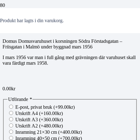
MoAff009
Produkt
har lagts i din varukorg.
Domus Domusvaruhuset i korsningen Södra Förstadsgatan –
Friisgatan i Malmö under byggnad mars 1956
I mars 1956 var man i full gång med grävningen där varuhuset skall
vara färdigt mars 1958.
0.00
kr
Utförande
*
E-post, privat bruk
(+
99.00
kr
)
Utskrift A4
(+
160.00
kr
)
Utskrift A3
(+
360.00
kr
)
Utskrift A2
(+
480.00
kr
)
Inramning 21×30 cm
(+
400.00
kr
)
Inramning 40×50 cm
(+
700.00
kr
)