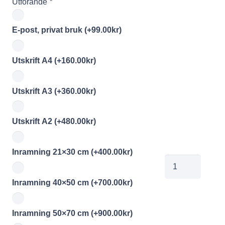
Utförande
*
E-post, privat bruk
(+
99.00
kr
)
Utskrift A4
(+
160.00
kr
)
Utskrift A3
(+
360.00
kr
)
Utskrift A2
(+
480.00
kr
)
Inramning 21×30 cm
(+
400.00
kr
)
MYL_Simhallsba
04
Inramning 40×50 cm
(+
700.00
kr
)
kopiera
mängd
Inramning 50×70 cm
(+
900.00
kr
)