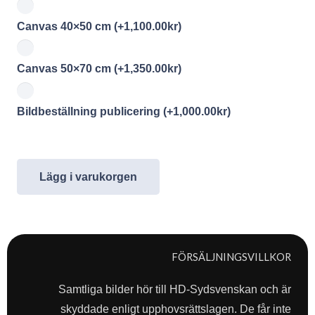
Canvas 40×50 cm
(+
1,100.00
kr
)
Canvas 50×70 cm
(+
1,350.00
kr
)
Bildbeställning publicering
(+
1,000.00
kr
)
Lägg i varukorgen
FÖRSÄLJNINGSVILLKOR
Samtliga bilder hör till HD-Sydsvenskan och är
skyddade enligt upphovsrättslagen. De får inte