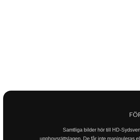
FÖ
Samtliga bilder hör till HD-Sydsve
upphovsrättslagen. De får inte manipuleras ell