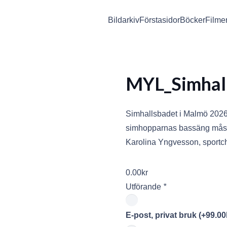
Bildarkiv
Förstasidor
Böcker
Filme
MYL_Simhall
Simhallsbadet i Malmö 2026 
simhopparnas bassäng mås
Karolina Yngvesson, sportc
0.00
kr
Utförande
*
E-post, privat bruk
(+
99.00