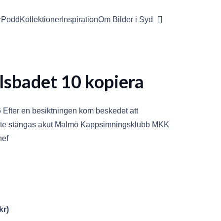
r
Podd
Kollektioner
Inspiration
Om Bilder i Syd
sbadet 10 kopiera
Efter en besiktningen kom beskedet att
te stängas akut Malmö Kappsimningsklubb MKK
hef
kr
)