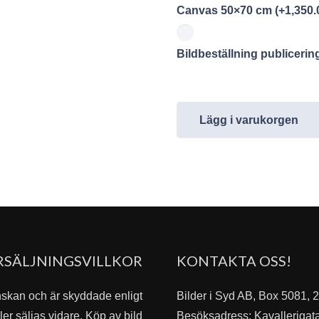
Canvas 50×70 cm
(+
1,350.
Bildbeställning publiceri
Lägg i varukorgen
RSÄLJNINGSVILLKOR
KONTAKTA OSS!
nskan och är skyddade enligt
Bilder i Syd AB, Box 5081,
er säljas vidare. Köp av bild
Besöksadress: Kavallerigat