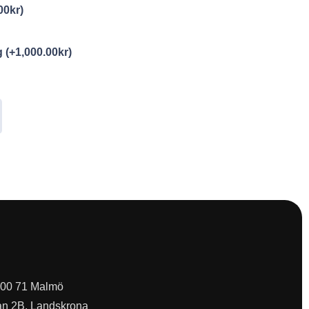
00
kr
)
ng
(+
1,000.00
kr
)
 200 71 Malmö
an 2B, Landskrona