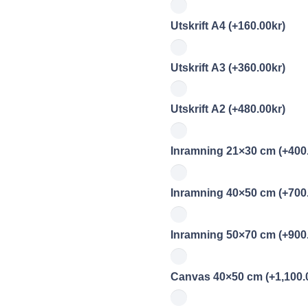
Utskrift A4
(+
160.00
kr
)
Utskrift A3
(+
360.00
kr
)
Utskrift A2
(+
480.00
kr
)
Inramning 21×30 cm
(+
400
Inramning 40×50 cm
(+
700
Inramning 50×70 cm
(+
900
Canvas 40×50 cm
(+
1,100.