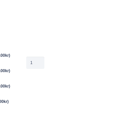
.00
kr
)
MYL_Simhallsbadet
10
.00
kr
)
kopiera
mängd
.00
kr
)
00
kr
)