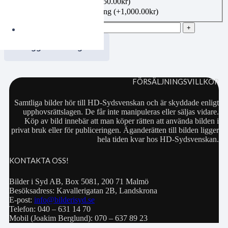
Canvas 50×70 cm
(+
1,350.00
kr
)
Bildbeställning publicering
(+
1,000.00
kr
)
NG Friskare1 mängd
Lägg i varukorgen
FÖRSÄLJNINGSVILLKOR
Samtliga bilder hör till HD-Sydsvenskan och är skyddade enligt
upphovsrättslagen. De får inte manipuleras eller säljas vidare.
Köp av bild innebär att man köper rätten att använda bilden i
privat bruk eller för publiceringen. Äganderätten till bilden ligger
hela tiden kvar hos HD-Sydsvenskan.
KONTAKTA OSS!
Bilder i Syd AB, Box 5081, 200 71 Malmö
Besöksadress: Kavallerigatan 2B, Landskrona
E-post:
info@bilderisyd.se
Telefon: 040 – 631 14 70
Mobil (Joakim Berglund): 070 – 637 89 23