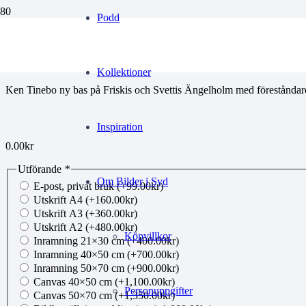
Podd
NG Friskis 2
Kollektioner
Ken Tinebo ny bas på Friskis och Svettis Ängelholm med föreståndar
Inspiration
0.00
kr
Utförande
*
Om Bilder i Syd
E-post, privat bruk
(+
99.00
kr
)
Utskrift A4
(+
160.00
kr
)
Utskrift A3
(+
360.00
kr
)
Utskrift A2
(+
480.00
kr
)
Köpvillkor
Inramning 21×30 cm
(+
400.00
kr
)
Inramning 40×50 cm
(+
700.00
kr
)
Inramning 50×70 cm
(+
900.00
kr
)
Canvas 40×50 cm
(+
1,100.00
kr
)
Personuppgifter
Canvas 50×70 cm
(+
1,350.00
kr
)