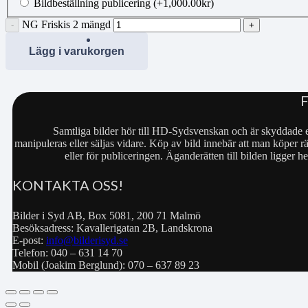
Bildbeställning publicering
(+
1,000.00
kr
)
NG Friskis 2 mängd
Lägg i varukorgen
Samtliga bilder hör till HD-Sydsvenskan och är skyddade e
manipuleras eller säljas vidare. Köp av bild innebär att man köper rä
eller för publiceringen. Äganderätten till bilden ligger
KONTAKTA OSS!
Bilder i Syd AB, Box 5081, 200 71 Malmö
Besöksadress: Kavallerigatan 2B, Landskrona
E-post:
info@bilderisyd.se
Telefon: 040 – 631 14 70
Mobil (Joakim Berglund): 070 – 637 89 23