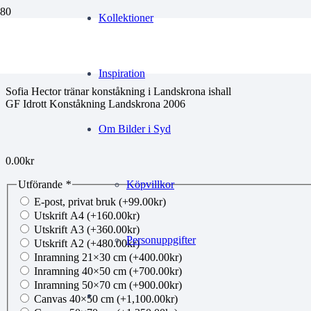
Kollektioner
RB Sofia Hector 3
Inspiration
Sofia Hector tränar konståkning i Landskrona ishall
GF Idrott Konståkning Landskrona 2006
Om Bilder i Syd
0.00
kr
Utförande
*
Köpvillkor
E-post, privat bruk
(+
99.00
kr
)
Utskrift A4
(+
160.00
kr
)
Utskrift A3
(+
360.00
kr
)
Personuppgifter
Utskrift A2
(+
480.00
kr
)
Inramning 21×30 cm
(+
400.00
kr
)
Inramning 40×50 cm
(+
700.00
kr
)
Inramning 50×70 cm
(+
900.00
kr
)
Canvas 40×50 cm
(+
1,100.00
kr
)