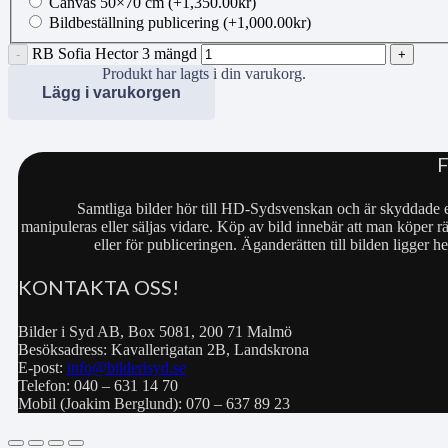
Canvas 50×70 cm
(+
1,350.00
kr
)
Bildbeställning publicering
(+
1,000.00
kr
)
RB Sofia Hector 3 mängd
Produkt
har lagts i din varukorg.
Lägg i varukorgen
Samtliga bilder hör till HD-Sydsvenskan och är skyddade e
manipuleras eller säljas vidare. Köp av bild innebär att man köper rä
eller för publiceringen. Äganderätten till bilden ligger
KONTAKTA OSS!
Bilder i Syd AB, Box 5081, 200 71 Malmö
Besöksadress: Kavallerigatan 2B, Landskrona
E-post:
info@bilderisyd.se
Telefon: 040 – 631 14 70
Mobil (Joakim Berglund): 070 – 637 89 23