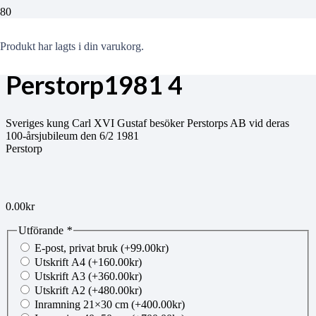
RS Kungabesok
Produkt
har lagts i din varukorg.
Perstorp1981 4
Sveriges kung Carl XVI Gustaf besöker Perstorps AB vid deras
100-årsjubileum den 6/2 1981
Perstorp
0.00
kr
Utförande
*
E-post, privat bruk
(+
99.00
kr
)
Utskrift A4
(+
160.00
kr
)
Utskrift A3
(+
360.00
kr
)
Utskrift A2
(+
480.00
kr
)
Inramning 21×30 cm
(+
400.00
kr
)