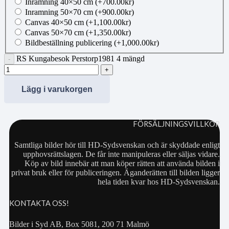
Inramning 40×50 cm
(+
700.00
kr
)
Inramning 50×70 cm
(+
900.00
kr
)
Canvas 40×50 cm
(+
1,100.00
kr
)
Canvas 50×70 cm
(+
1,350.00
kr
)
Bildbeställning publicering
(+
1,000.00
kr
)
RS Kungabesok Perstorp1981 4 mängd
Lägg i varukorgen
FÖRSÄLJNINGSVILLKOR
Samtliga bilder hör till HD-Sydsvenskan och är skyddade enligt
upphovsrättslagen. De får inte manipuleras eller säljas vidare.
Köp av bild innebär att man köper rätten att använda bilden i
privat bruk eller för publiceringen. Äganderätten till bilden ligger
hela tiden kvar hos HD-Sydsvenskan.
KONTAKTA OSS!
Bilder i Syd AB, Box 5081, 200 71 Malmö