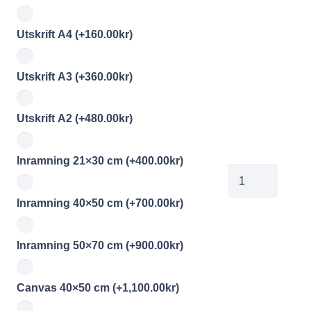
Utskrift A4
(+
160.00
kr
)
Utskrift A3
(+
360.00
kr
)
Utskrift A2
(+
480.00
kr
)
Inramning 21×30 cm
(+
400.00
kr
)
SDSarkivoresu
3
Inramning 40×50 cm
(+
700.00
kr
)
3
mängd
Inramning 50×70 cm
(+
900.00
kr
)
Canvas 40×50 cm
(+
1,100.00
kr
)