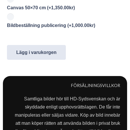
Canvas 50×70 cm
(+
1,350.00
kr
)
Bildbeställning publicering
(+
1,000.00
kr
)
Lägg i varukorgen
FÖRSÄLJNINGSVILLKOR
Samtliga bilder hör till HD-Sydsvenskan och är
skyddade enligt upphovsrättslagen. De får inte
manipuleras eller säljas vidare. Köp av bild innebär
att man köper rätten att använda bilden i privat bruk