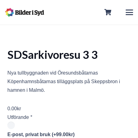
SDSarkivoresu 3 3
Nya tullbyggnaden vid Öresundsbåtarnas
Köpenhamnsbåtarnas tilläggsplats på Skeppsbron i
hamnen i Malmö.
0.00
kr
Utförande
*
E-post, privat bruk
(+
99.00
kr
)