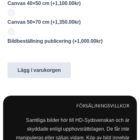
Canvas 40×50 cm
(+
1,100.00
kr
)
Canvas 50×70 cm
(+
1,350.00
kr
)
Bildbeställning publicering
(+
1,000.00
kr
)
Lägg i varukorgen
FÖRSÄLJNINGSVILLKOR
Samtliga bilder hör till HD-Sydsvenskan och är
skyddade enligt upphovsrättslagen. De får inte
manipuleras eller säljas vidare. Köp av bild innebär