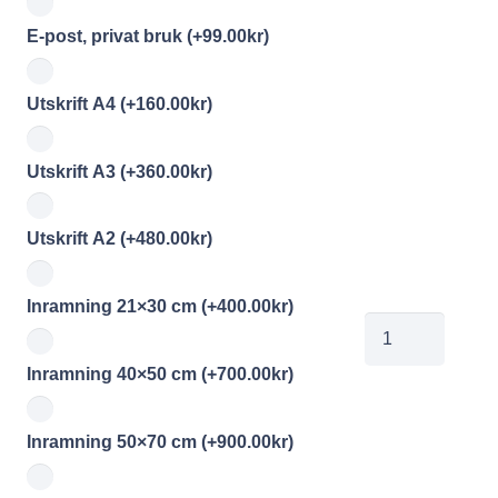
E-post, privat bruk
(+
99.00
kr
)
Utskrift A4
(+
160.00
kr
)
Utskrift A3
(+
360.00
kr
)
Utskrift A2
(+
480.00
kr
)
Inramning 21×30 cm
(+
400.00
kr
)
Sege001
mängd
Inramning 40×50 cm
(+
700.00
kr
)
Inramning 50×70 cm
(+
900.00
kr
)