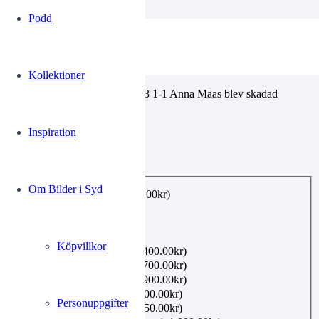
Podd
SES Stattena-Sunnanå 6
Kollektioner
Stattena – Sunnanå fotboll 2003 1-1 Anna Maas blev skadad
Inspiration
0.00
kr
Utförande
*
Om Bilder i Syd
E-post, privat bruk
(+
99.00
kr
)
Utskrift A4
(+
160.00
kr
)
Utskrift A3
(+
360.00
kr
)
Utskrift A2
(+
480.00
kr
)
Köpvillkor
Inramning 21×30 cm
(+
400.00
kr
)
Inramning 40×50 cm
(+
700.00
kr
)
Inramning 50×70 cm
(+
900.00
kr
)
Canvas 40×50 cm
(+
1,100.00
kr
)
Personuppgifter
Canvas 50×70 cm
(+
1,350.00
kr
)