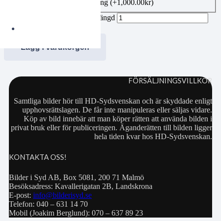
Bildbeställning publicering
(+
1,000.00
kr
)
SES Stattena-Sunnanå 6 mängd
Lägg i varukorgen
FÖRSÄLJNINGSVILLKOR
Samtliga bilder hör till HD-Sydsvenskan och är skyddade enligt
upphovsrättslagen. De får inte manipuleras eller säljas vidare.
Köp av bild innebär att man köper rätten att använda bilden i
privat bruk eller för publiceringen. Äganderätten till bilden ligger
hela tiden kvar hos HD-Sydsvenskan.
KONTAKTA OSS!
Bilder i Syd AB, Box 5081, 200 71 Malmö
Besöksadress: Kavallerigatan 2B, Landskrona
E-post:
info@bilderisyd.se
Telefon: 040 – 631 14 70
Mobil (Joakim Berglund): 070 – 637 89 23