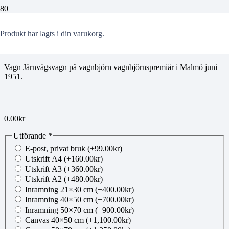
SJ3
Produkt
har lagts i din varukorg.
Vagn Järnvägsvagn på vagnbjörn vagnbjörnspremiär i Malmö juni
1951.
0.00
kr
Utförande
*
E-post, privat bruk
(+
99.00
kr
)
Utskrift A4
(+
160.00
kr
)
Utskrift A3
(+
360.00
kr
)
Utskrift A2
(+
480.00
kr
)
Inramning 21×30 cm
(+
400.00
kr
)
Inramning 40×50 cm
(+
700.00
kr
)
Inramning 50×70 cm
(+
900.00
kr
)
Canvas 40×50 cm
(+
1,100.00
kr
)