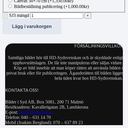
Canvas 50×70 cm
(+
1,350.00
kr
)
Bildbeställning publicering
(+
1,000.00
kr
)
SJ3 mängd
Lägg i varukorgen
FÖRSÄLJNINGSVILLKOR
Samtliga bilder hör till HD-Sydsvenskan och är skyddade enligt
upphovsrättslagen. De får inte manipuleras eller säljas vidare.
Köp av bild innebär att man köper rätten att använda bilden i
privat bruk eller för publiceringen. Äganderätten till bilden ligger
hela tiden kvar hos HD-Sydsvenskan.
KONTAKTA OSS!
Bilder i Syd AB, Box 5081, 200 71 Malmö
Besöksadress: Kavallerigatan 2B, Landskrona
E-post:
info@bilderisyd.se
Telefon: 040 – 631 14 70
Mobil (Joakim Berglund): 070 – 637 89 23