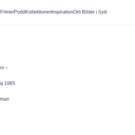
r
Filmer
Podd
Kollektioner
Inspiration
Om Bilder i Syd
en –
aj 1965
roman