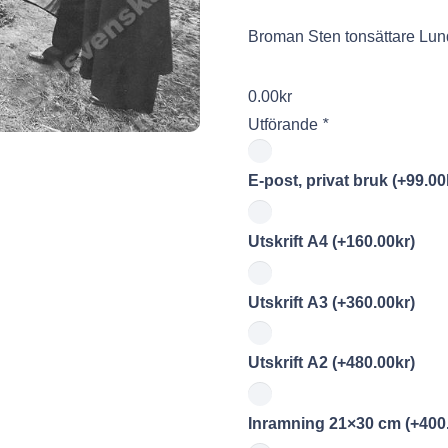
Broman Sten tonsättare Lun
0.00
kr
Utförande
*
E-post, privat bruk
(+
99.00
Utskrift A4
(+
160.00
kr
)
Utskrift A3
(+
360.00
kr
)
Utskrift A2
(+
480.00
kr
)
Inramning 21×30 cm
(+
400