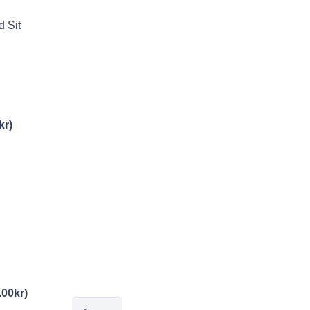
d Sit
kr
)
.00
kr
)
sten