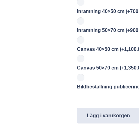
Inramning 40×50 cm
(+
700
Inramning 50×70 cm
(+
900
Canvas 40×50 cm
(+
1,100.
Canvas 50×70 cm
(+
1,350.
Bildbeställning publiceri
Lägg i varukorgen