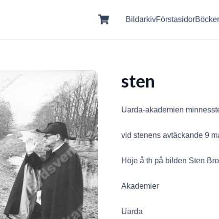
Bildarkiv
Förstasidor
Böcke
sten
Uarda-akademien minnesst
vid stenens avtäckande 9 m
Höje å th på bilden Sten B
Akademier
Uarda