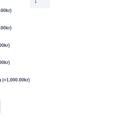
mängd
.00
kr
)
.00
kr
)
00
kr
)
00
kr
)
ng
(+
1,000.00
kr
)