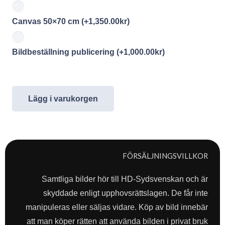
Canvas 50×70 cm
(+
1,350.00
kr
)
Bildbeställning publicering
(+
1,000.00
kr
)
Lägg i varukorgen
FÖRSÄLJNINGSVILLKOR
Samtliga bilder hör till HD-Sydsvenskan och är
skyddade enligt upphovsrättslagen. De får inte
manipuleras eller säljas vidare. Köp av bild innebär
att man köper rätten att använda bilden i privat bruk