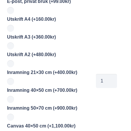
E-post, privat bruk
(+
99.00
kr
)
Utskrift A4
(+
160.00
kr
)
Utskrift A3
(+
360.00
kr
)
Utskrift A2
(+
480.00
kr
)
Inramning 21×30 cm
(+
400.00
kr
)
Sve019
mängd
Inramning 40×50 cm
(+
700.00
kr
)
Inramning 50×70 cm
(+
900.00
kr
)
Canvas 40×50 cm
(+
1,100.00
kr
)