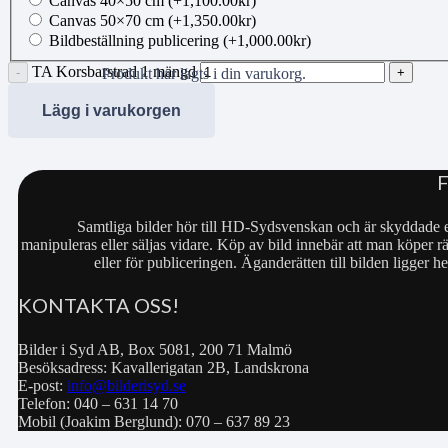
Canvas 40×50 cm
(+
1,100.00
kr
)
Canvas 50×70 cm
(+
1,350.00
kr
)
Bildbeställning publicering
(+
1,000.00
kr
)
TA Korsbarstrad 1 mängd
Produkt
har lagts i din varukorg.
Lägg i varukorgen
Samtliga bilder hör till HD-Sydsvenskan och är skyddade e
manipuleras eller säljas vidare. Köp av bild innebär att man köper rä
eller för publiceringen. Äganderätten till bilden ligger
KONTAKTA OSS!
Bilder i Syd AB, Box 5081, 200 71 Malmö
Besöksadress: Kavallerigatan 2B, Landskrona
E-post:
info@bilderisyd.se
Telefon: 040 – 631 14 70
Mobil (Joakim Berglund): 070 – 637 89 23