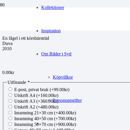
Kollektioner
TA Korsbarstrad 1
Inspiration
En fågel i ett körsbärsträd
Duva
2010
Om Bilder i Syd
0.00
kr
Köpvillkor
Utförande
*
E-post, privat bruk
(+
99.00
kr
)
Utskrift A4
(+
160.00
kr
)
Personuppgifter
Utskrift A3
(+
360.00
kr
)
Utskrift A2
(+
480.00
kr
)
Inramning 21×30 cm
(+
400.00
kr
)
Inramning 40×50 cm
(+
700.00
kr
)
Inramning 50×70 cm
(+
900.00
kr
)