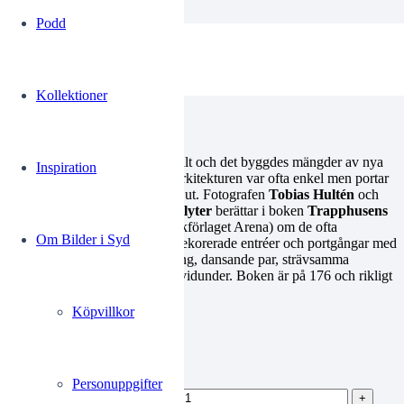
Podd
Trapphusens konst
Kollektioner
Malmö 1930-1940
På 1930-talet växte Malmö rejält och det byggdes mängder av nya
Inspiration
bostadshus runt om i staden. Arkitekturen var ofta enkel men portar
och trapphus smyckades gärna ut. Fotografen
Tobias Hultén
och
byggnadsantikvarien
Olga Schlyter
berättar i boken
Trapphusens
konst: Malmö 1930-1940
(bokförlaget Arena) om de ofta
Om Bilder i Syd
förbisedda konstnärerna som dekorerade entréer och portgångar med
prunkande blomsterarrangemang, dansande par, strävsamma
arbetare och mytologiska havsvidunder. Boken är på 176 och rikligt
illustrerad.
Köpvillkor
370.00
kr
Personuppgifter
Trapphusens konst mängd