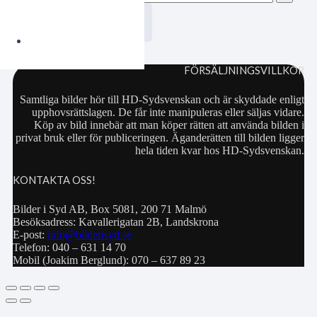
Lägg i varukorgen
FÖRSÄLJNINGSVILLKOR
Samtliga bilder hör till HD-Sydsvenskan och är skyddade enligt
upphovsrättslagen. De får inte manipuleras eller säljas vidare.
Köp av bild innebär att man köper rätten att använda bilden i
privat bruk eller för publiceringen. Äganderätten till bilden ligger
hela tiden kvar hos HD-Sydsvenskan.
KONTAKTA OSS!
Bilder i Syd AB, Box 5081, 200 71 Malmö
Besöksadress: Kavallerigatan 2B, Landskrona
E-post:
info@bilderisyd.se
Telefon: 040 – 631 14 70
Mobil (Joakim Berglund): 070 – 637 89 23