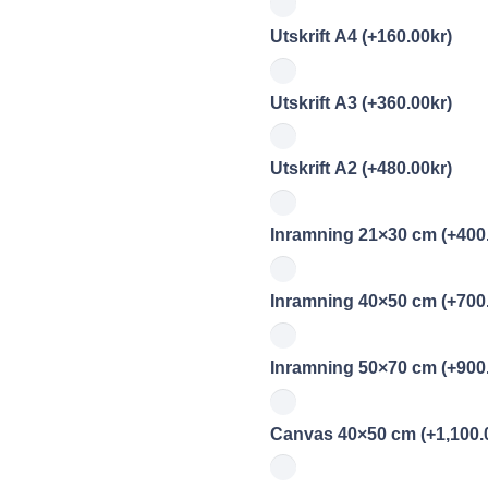
Utskrift A4
(+
160.00
kr
)
Utskrift A3
(+
360.00
kr
)
Utskrift A2
(+
480.00
kr
)
Inramning 21×30 cm
(+
400
Inramning 40×50 cm
(+
700
Inramning 50×70 cm
(+
900
Canvas 40×50 cm
(+
1,100.