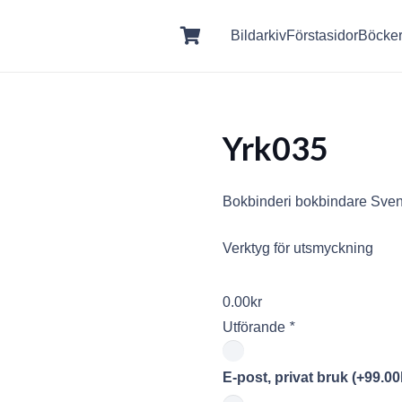
Bildarkiv
Förstasidor
Böcke
Yrk035
Bokbinderi bokbindare Sven
Verktyg för utsmyckning
0.00
kr
Utförande
*
E-post, privat bruk
(+
99.00