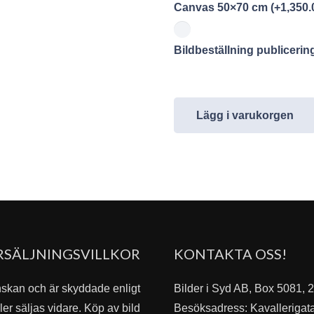
Canvas 50×70 cm
(+
1,350.
Bildbeställning publiceri
Lägg i varukorgen
RSÄLJNINGSVILLKOR
KONTAKTA OSS!
nskan och är skyddade enligt
Bilder i Syd AB, Box 5081,
er säljas vidare. Köp av bild
Besöksadress: Kavallerigat