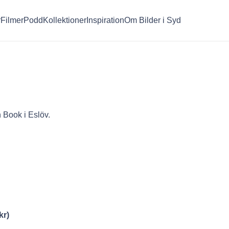
r
Filmer
Podd
Kollektioner
Inspiration
Om Bilder i Syd
 Book i Eslöv.
kr
)