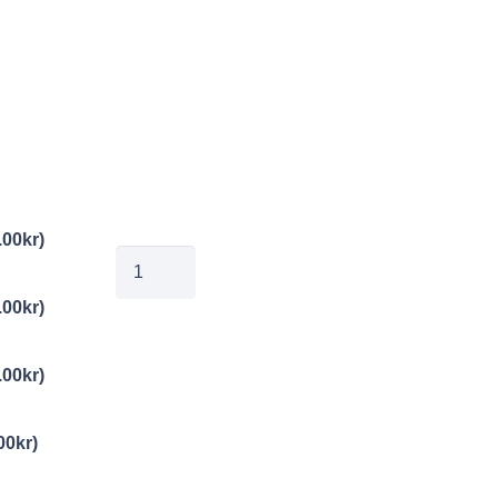
.00
kr
)
Yrk035
mängd
.00
kr
)
.00
kr
)
00
kr
)