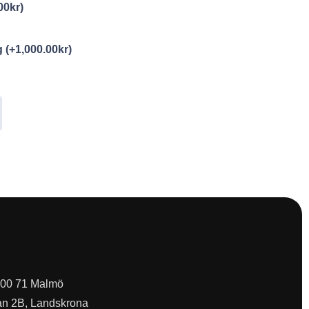
00
kr
)
ng
(+
1,000.00
kr
)
 200 71 Malmö
an 2B, Landskrona