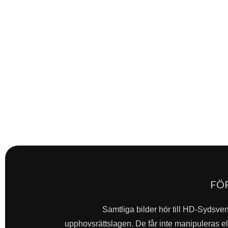
FÖ
Samtliga bilder hör till HD-Sydsve
upphovsrättslagen. De får inte manipuleras ell