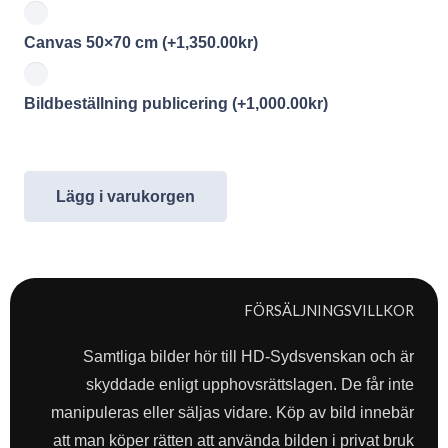
Canvas 50×70 cm
(+
1,350.00
kr
)
Bildbeställning publicering
(+
1,000.00
kr
)
Lägg i varukorgen
FÖRSÄLJNINGSVILLKOR
Samtliga bilder hör till HD-Sydsvenskan och är
skyddade enligt upphovsrättslagen. De får inte
manipuleras eller säljas vidare. Köp av bild innebär
att man köper rätten att använda bilden i privat bruk