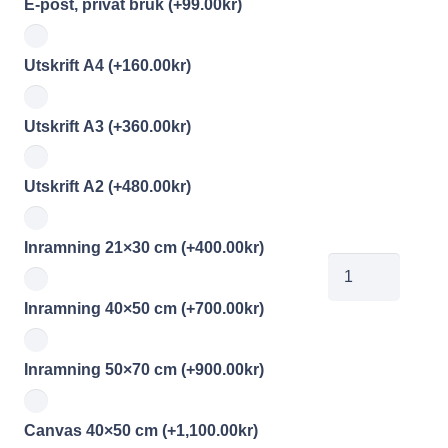
E-post, privat bruk
(+
99.00
kr
)
Utskrift A4
(+
160.00
kr
)
Utskrift A3
(+
360.00
kr
)
Utskrift A2
(+
480.00
kr
)
Inramning 21×30 cm
(+
400.00
kr
)
Yrk044
mängd
Inramning 40×50 cm
(+
700.00
kr
)
Inramning 50×70 cm
(+
900.00
kr
)
Canvas 40×50 cm
(+
1,100.00
kr
)