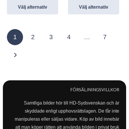
Välj alternativ
Välj alternativ
Sidnumrering
1
2
3
4
…
7
för
inlägg
FÖRSÄLJNINGSVILLKOR
Samtliga bilder hör till HD-Sydsvenskan och är
skyddade enligt upphovsrättslagen. De får inte
manipuleras eller säljas vidare. Köp av bild innebär
att man köper rätten att använda bilden i privat bruk