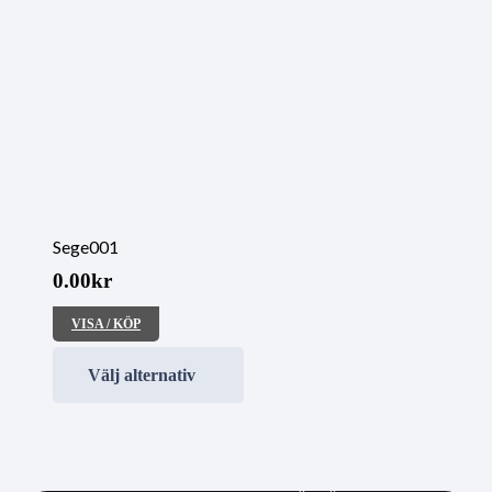
Sege001
0.00
kr
VISA / KÖP
Välj alternativ