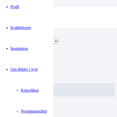
Podd
F-19220216
Kollektioner
Visar alla 2 resultat
Inspiration
00272098
Om Bilder i Syd
0.00
kr
VISA / KÖP
Välj alternativ
Köpvillkor
Personuppgifter
00272098