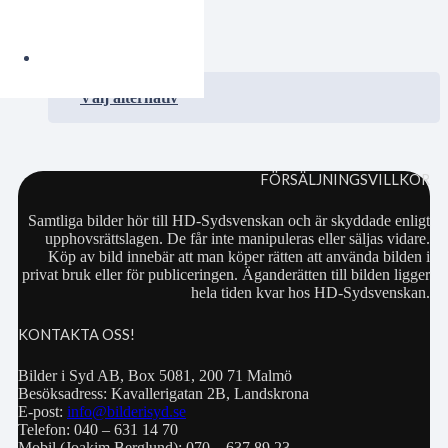
0.00
kr
VISA / KÖP
Välj alternativ
FÖRSÄLJNINGSVILLKOR
Samtliga bilder hör till HD-Sydsvenskan och är skyddade enligt
upphovsrättslagen. De får inte manipuleras eller säljas vidare.
Köp av bild innebär att man köper rätten att använda bilden i
privat bruk eller för publiceringen. Äganderätten till bilden ligger
hela tiden kvar hos HD-Sydsvenskan.
KONTAKTA OSS!
Bilder i Syd AB, Box 5081, 200 71 Malmö
Besöksadress: Kavallerigatan 2B, Landskrona
E-post:
info@bilderisyd.se
Telefon: 040 – 631 14 70
Mobil (Joakim Berglund): 070 – 637 89 23