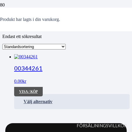
Uusmann
Produkt
har lagts i din varukorg.
Endast ett sökresultat
00344261
0.00
kr
VISA / KÖP
Välj alternativ
FÖRSÄLJNINGSVILLKOR