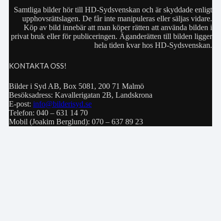
Samtliga bilder hör till HD-Sydsvenskan och är skyddade enligt
upphovsrättslagen. De får inte manipuleras eller säljas vidare.
Köp av bild innebär att man köper rätten att använda bilden i
privat bruk eller för publiceringen. Äganderätten till bilden ligger
hela tiden kvar hos HD-Sydsvenskan.
KONTAKTA OSS!
Bilder i Syd AB, Box 5081, 200 71 Malmö
Besöksadress: Kavallerigatan 2B, Landskrona
E-post:
info@bilderisyd.se
Telefon: 040 – 631 14 70
Mobil (Joakim Berglund): 070 – 637 89 23