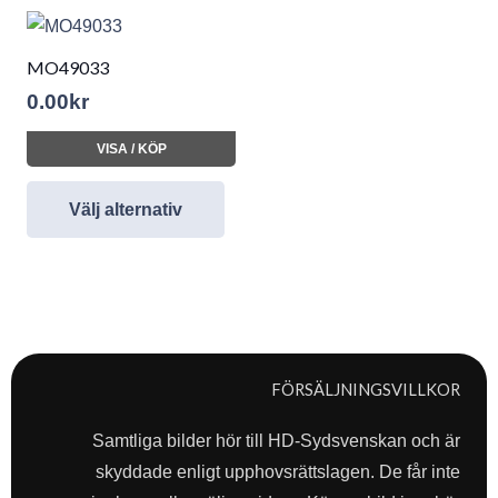
MO49033
0.00
kr
VISA / KÖP
Välj alternativ
FÖRSÄLJNINGSVILLKOR
Samtliga bilder hör till HD-Sydsvenskan och är
skyddade enligt upphovsrättslagen. De får inte