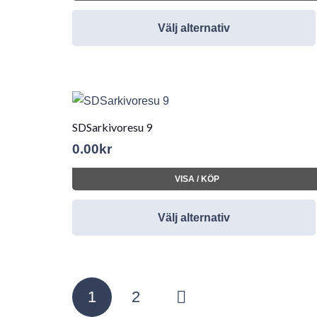
Välj alternativ
SDSarkivoresu 9
0.00
kr
VISA / KÖP
Välj alternativ
Sidnumrering
1
2
för