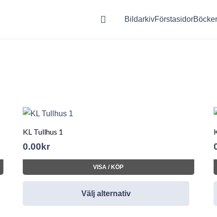
Bildarkiv
Förstasidor
Böcke
KL Tullhus 1
K
0.00
kr
VISA / KÖP
Välj alternativ