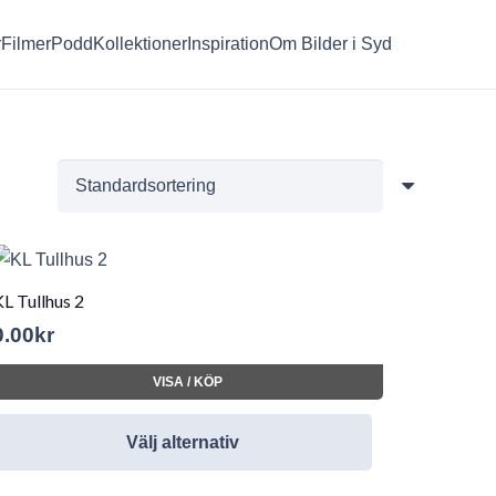
r
Filmer
Podd
Kollektioner
Inspiration
Om Bilder i Syd
L Tullhus 2
0.00
kr
VISA / KÖP
Välj alternativ